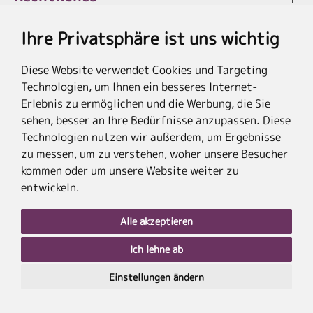
Ihre Privatsphäre ist uns wichtig
Diese Website verwendet Cookies und Targeting
* Die Ersparnis bezieht sich auf die aktuellen Listenpreise der Hotels, bei
Technologien, um Ihnen ein besseres Internet-
Paketangeboten auf die Summe der Preise der Einzelleistungen.
**Streichpreise beziehen sich auf die ursprünglichen Preise des Reiseveranstalters.
Erlebnis zu ermöglichen und die Werbung, die Sie
sehen, besser an Ihre Bedürfnisse anzupassen. Diese
Technologien nutzen wir außerdem, um Ergebnisse
zu messen, um zu verstehen, woher unsere Besucher
kommen oder um unsere Website weiter zu
entwickeln.
Alle akzeptieren
Ich lehne ab
nach
oben
Einstellungen ändern
PLZ