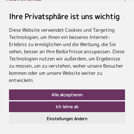
Ihre Privatsphäre ist uns wichtig
Diese Website verwendet Cookies und Targeting
* Die Ersparnis bezieht sich auf die aktuellen Listenpreise der Hotels, bei
Technologien, um Ihnen ein besseres Internet-
Paketangeboten auf die Summe der Preise der Einzelleistungen.
**Streichpreise beziehen sich auf die ursprünglichen Preise des Reiseveranstalters.
Erlebnis zu ermöglichen und die Werbung, die Sie
sehen, besser an Ihre Bedürfnisse anzupassen. Diese
Technologien nutzen wir außerdem, um Ergebnisse
zu messen, um zu verstehen, woher unsere Besucher
kommen oder um unsere Website weiter zu
entwickeln.
Alle akzeptieren
Ich lehne ab
nach
oben
Einstellungen ändern
PLZ