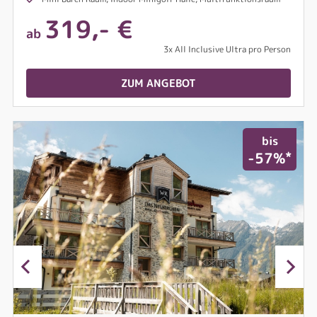
319,- €
ab
3x All Inclusive Ultra pro Person
ZUM ANGEBOT
bis
*
-57%