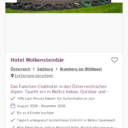
Hotel Wolkensteinbär
Österreich
Salzburg
Bramberg am Wildkogel
Entfernung berechnen
Das Familien-Clubhotel in den Österreichischen
Alpen: Taucht ein in Wolkis Indoor, Outdoor und
Aktivwelt und erlebt unvergessliche Abenteuer im
10% Last Minute Rabatt für Aufenthalte im Juni
Wolkensteinbär und auf der Ponyranch.
August 2026 - November 2026
Bis zu 4 Kinder buchbar
Täglich unbegrenzt kostenfreier Eintritt in Wolkis Spielewelt
Mini Bären Raum, Indoor Minigolf Halle, Multifunktionsraum mit Boulderwand und Tischtennis, Malraum. Kino uvm.