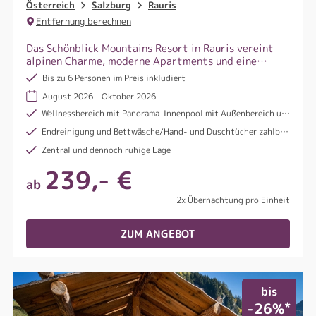
Österreich
Salzburg
Rauris
Entfernung berechnen
Das Schönblick Mountains Resort in Rauris vereint
alpinen Charme, moderne Apartments und eine
traumhafte Bergkulisse – der perfekte Ort zum
Bis zu 6 Personen im Preis inkludiert
Ankommen und Durchatmen.
August 2026 - Oktober 2026
Wellnessbereich mit Panorama-Innenpool mit Außenbereich und Kinderbecken, Sauna, Infrarotkabine und Dampfbad
Endreinigung und Bettwäsche/Hand- und Duschtücher zahlbar vor Ort
Zentral und dennoch ruhige Lage
239,- €
ab
2x Übernachtung pro Einheit
ZUM ANGEBOT
bis
*
-26%