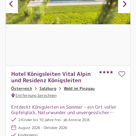
Hotel Königsleiten Vital Alpin
und Residenz Königsleiten
Österreich
Salzburg
Wald im Pinzgau
Entfernung berechnen
Entdeckt Königsleiten im Sommer – ein Ort voller
Gipfelglück, Naturwunder und unvergesslicher
Momente, der alles bietet, wonach das Herz das
2 Kinder bis 10 Jahre frei- ab Anreise 20.8.
ganze Jahr über sucht.
August 2026 - Oktober 2026
Kindermenü