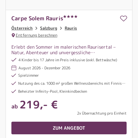
Carpe Solem Rauris
Österreich
Salzburg
Rauris
Entfernung berechnen
Erlebt den Sommer im malerischen Raurisertal –
Natur, Abenteuer und unvergessliche
Familienmomente inmitten der Alpen.
4 Kinder bis 17 Jahre im Preis inklusive (exkl. Bettwäsche)
August 2026 - Dezember 2026
Spielzimmer
Nutzung des ca. 1000 m² großen Wellnessbereichs mit Finnischer Sauna, Bio Sauna, Dampfbad, Infrarotkabine und Erlebnisdusche
Beheizter Infinity-Pool, Kleinkindbecken
219,- €
ab
2x Übernachtung pro Einheit
ZUM ANGEBOT