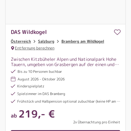
DAS Wildkogel
Österreich
Salzburg
Bramberg am Wildkogel
Entfernung berechnen
Zwischen Kitzbüheler Alpen und Nationalpark Hohe
Tauern, umgeben von Grasbergen auf der einen und
einzigartiger Hochgebirgslandschaft auf der
Bis zu 10 Personen buchbar
anderen Talseite, befinden sich großzügig-
August 2026 - Oktober 2026
gemütliche Luxus Apartments. Hier fehlt es Euch an
nichts.
Kinderspielplatz
Spielzimmer im DAS Bramberg
Frühstück und Halbpension optional zubuchbar (keine HP am Montag möglich)
219,- €
ab
2x Übernachtung pro Einheit