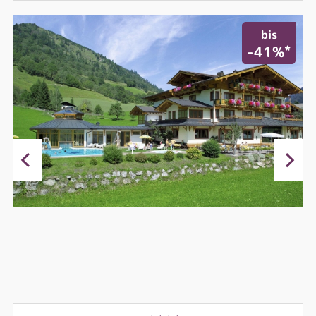
bis
*
-41%