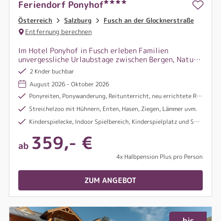
Feriendorf Ponyhof
Österreich
Salzburg
Fusch an der Glocknerstraße
Entfernung berechnen
Im Hotel Ponyhof in Fusch erleben Familien
unvergessliche Urlaubstage zwischen Bergen, Natur
und Reitabenteuern, bei denen kleine und große
2 Knder buchbar
Pferdefans voll auf ihre Kosten kommen.
August 2026 - Oktober 2026
Ponyreiten, Ponywanderung, Reitunterricht, neu errichtete Reithalle
Streichelzoo mit Hühnern, Enten, Hasen, Ziegen, Lämmer uvm.
Kinderspielecke, Indoor Spielbereich, Kinderspielplatz und Spielzimmer und Kindertraktorzugfahrt
359,- €
ab
4x Halbpension Plus pro Person
ZUM ANGEBOT
bis