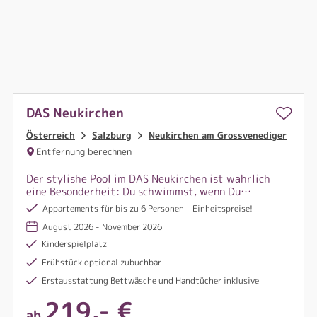
DAS Neukirchen
Österreich
Salzburg
Neukirchen am Grossvenediger
Entfernung berechnen
Der stylishe Pool im DAS Neukirchen ist wahrlich
eine Besonderheit: Du schwimmst, wenn Du
möchtest, von drinnen nach draußen auf die
Appartements für bis zu 6 Personen - Einheitspreise!
Dachterrasse des Resorts, wo Du hoch überm Ort
August 2026 - November 2026
den Blick auf die majestätischen Gipfel der Alpen
auskostest.
Kinderspielplatz
Frühstück optional zubuchbar
Erstausstattung Bettwäsche und Handtücher inklusive
219,- €
ab