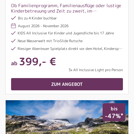
Ob Familienprogramm, Familienausflüge oder lustige
Kinderbetreuung und Zeit zu zweit, im
Familienhotel Oberkarteis kommt die ganze Familie
Bis zu 4 Kinder buchbar
auf ihre Kosten!
August 2026 - November 2026
KIDS All Inclusive für Kinder und Jugendliche bis 17 Jahre
Neue Wasserwelt mit TrioSlide Rutsche
Riesiger Abenteuer Spielplatz direkt vor dem Hotel, Kinderspielecke , Spielzimmer
399,- €
ab
3x All Inclusive Light pro Person
ZUM ANGEBOT
bis
*
-47%