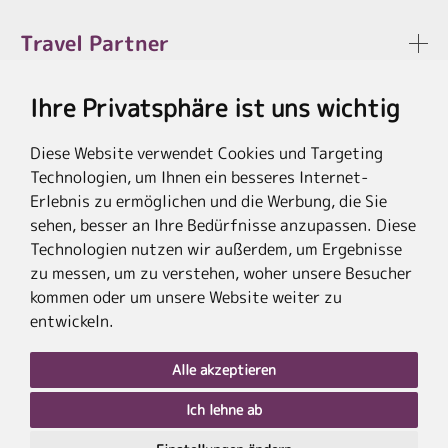
Travel Partner
Ihre Privatsphäre ist uns wichtig
Rechtliches
Diese Website verwendet Cookies und Targeting
Technologien, um Ihnen ein besseres Internet-
Erlebnis zu ermöglichen und die Werbung, die Sie
sehen, besser an Ihre Bedürfnisse anzupassen. Diese
* Die Ersparnis bezieht sich auf die aktuellen Listenpreise der Hotels, bei
Paketangeboten auf die Summe der Preise der Einzelleistungen.
Technologien nutzen wir außerdem, um Ergebnisse
**Streichpreise beziehen sich auf die ursprünglichen Preise des Reiseveranstalters.
zu messen, um zu verstehen, woher unsere Besucher
kommen oder um unsere Website weiter zu
entwickeln.
Alle akzeptieren
Ich lehne ab