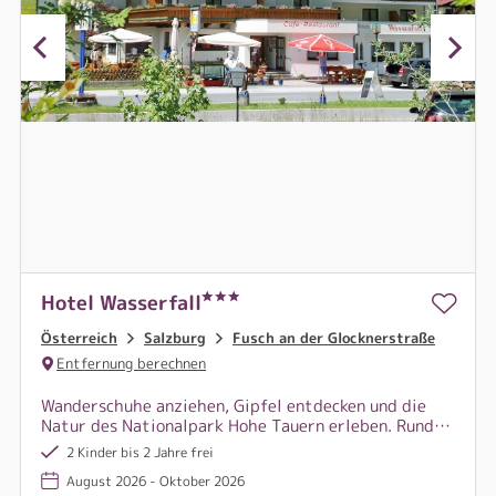
Hotel Wasserfall
Österreich
Salzburg
Fusch an der Glocknerstraße
Entfernung berechnen
Wanderschuhe anziehen, Gipfel entdecken und die
Natur des Nationalpark Hohe Tauern erleben. Rund
um Fusch an der Großglocknerstraße wartet ein
2 Kinder bis 2 Jahre frei
Bergsommer voller Panoramawege und alpiner
August 2026 - Oktober 2026
Abenteuer.