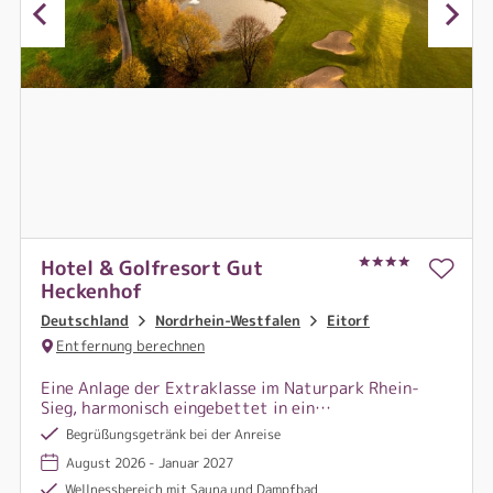
Hotel & Golfresort Gut
Heckenhof
Deutschland
Nordrhein-Westfalen
Eitorf
Entfernung berechnen
Eine Anlage der Extraklasse im Naturpark Rhein-
Sieg, harmonisch eingebettet in ein
Landschaftsschutzgebiet mit traumhaften
Begrüßungsgetränk bei der Anreise
Fernblicken, ohne störende Außeneinflüsse
August 2026 - Januar 2027
Wellnessbereich mit Sauna und Dampfbad