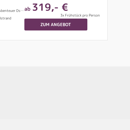
319,- €
ab
andschaft, Leguan Lagune uvm.
3x Frühstück pro Person
dstrand
ZUM ANGEBOT