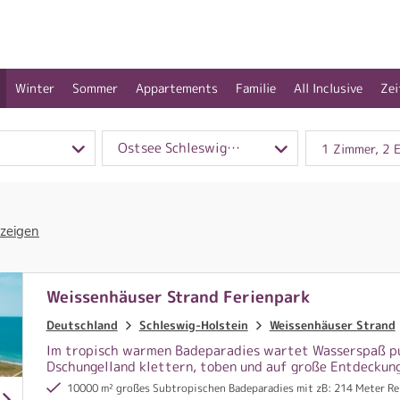
Winter
Sommer
Appartements
Familie
All Inclusive
Zei
Ostsee Schleswig-Holstein
1 Zimmer, 2 
 zeigen
Weissenhäuser Strand Ferienpark
Deutschland
Schleswig-Holstein
Weissenhäuser Strand
Im tropisch warmen Badeparadies wartet Wasserspaß pu
Dschungelland klettern, toben und auf große Entdeckun
10000 m² großes Subtropischen Badeparadies mit zB: 214 Meter Reifenrutsche, 75 m Turborutsche, 3er Wellenrutsche, 156 m Effektrutsc