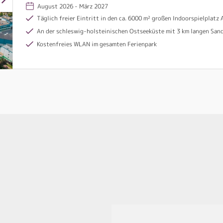
August 2026 - März 2027
Täglich freier Eintritt in den ca. 6000 m² großen Indoorspielplatz Abenteuer Dschungelland mit zB: Hochseilgarten, Kletterwand, Kinderspielanlage, Terrarienl
An der schleswig-holsteinischen Ostseeküste mit 3 km langen San
Kostenfreies WLAN im gesamten Ferienpark