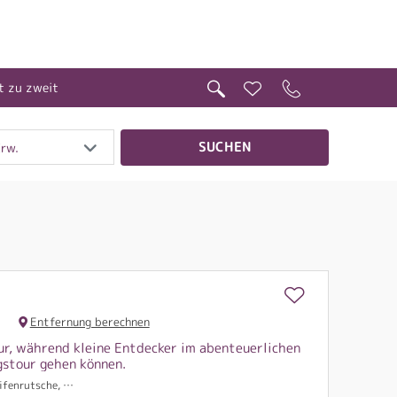
t zu zweit
SUCHEN
Erw.
Entfernung berechnen
r, während kleine Entdecker im abenteuerlichen
gstour gehen können.
he und Steilrutsche, uvm.