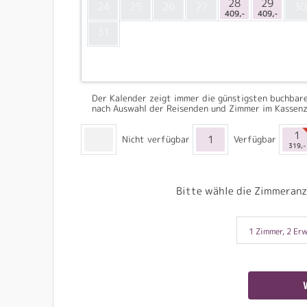
28
29
24
25
26
27
30
409,-
409,-
31
Der Kalender zeigt immer die günstigsten buchbare
nach Auswahl der Reisenden und Zimmer im Kassenz
1
1
Nicht verfügbar
Verfügbar
319,-
Bitte wähle die Zimmeranz
1 Zimmer, 2 Erw