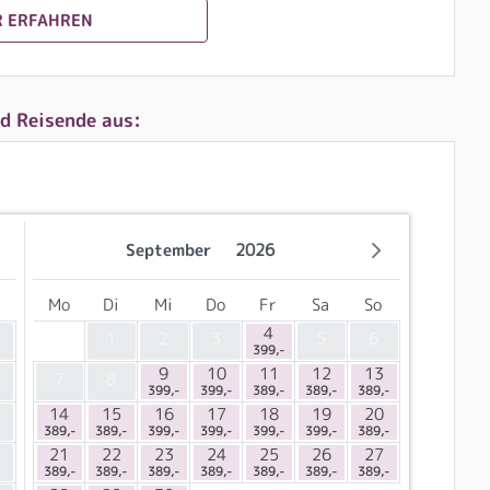
 ERFAHREN
d Reisende aus:
September
2026
Mo
Di
Mi
Do
Fr
Sa
So
4
1
2
3
5
6
399,-
9
10
11
12
13
7
8
399,-
399,-
389,-
389,-
389,-
14
15
16
17
18
19
20
389,-
389,-
399,-
399,-
399,-
399,-
389,-
21
22
23
24
25
26
27
389,-
389,-
389,-
389,-
389,-
389,-
389,-