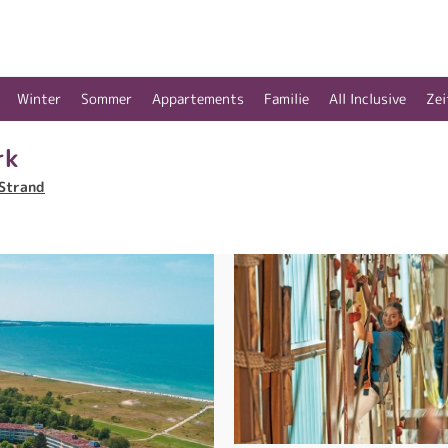
Winter
Sommer
Appartements
Familie
All Inclusive
Zei
rk
Strand