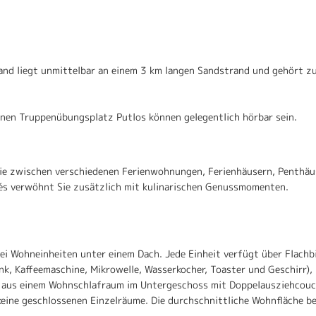
and liegt unmittelbar an einem 3 km langen Sandstrand und gehört z
nen Truppenübungsplatz Putlos können gelegentlich hörbar sein.
Sie zwischen verschiedenen Ferienwohnungen, Ferienhäusern, Penthä
és verwöhnt Sie zusätzlich mit kulinarischen Genussmomenten.
i Wohneinheiten unter einem Dach. Jede Einheit verfügt über Flachbil
nk, Kaffeemaschine, Mikrowelle, Wasserkocher, Toaster und Geschirr),
n aus einem Wohnschlafraum im Untergeschoss mit Doppelausziehcouc
keine geschlossenen Einzelräume. Die durchschnittliche Wohnfläche be