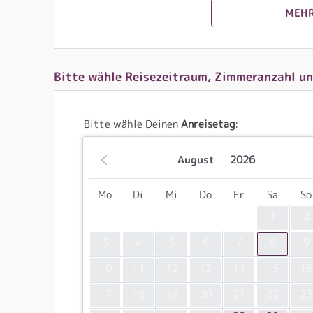
MEHR
Bitte wähle Reisezeitraum, Zimmeranzahl un
Bitte wähle Deinen
Anreisetag
:
August
2026
Mo
Di
Mi
Do
Fr
Sa
So
1
2
3
4
5
6
7
8
9
10
11
12
13
14
15
16
17
18
19
20
21
22
23