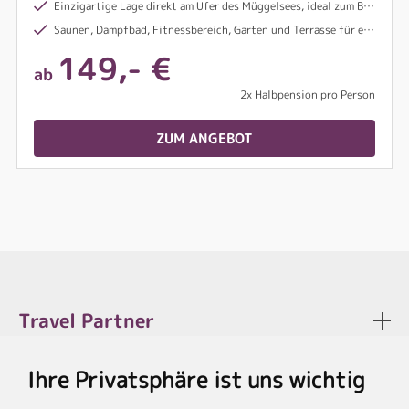
Einzigartige Lage direkt am Ufer des Müggelsees, ideal zum Baden, Radfahren, Bootfahren oder Spazieren
Saunen, Dampfbad, Fitnessbereich, Garten und Terrasse für entspannte Stunden
149,- €
ab
2x Halbpension pro Person
ZUM ANGEBOT
Travel Partner
Ihre Privatsphäre ist uns wichtig
Rechtliches