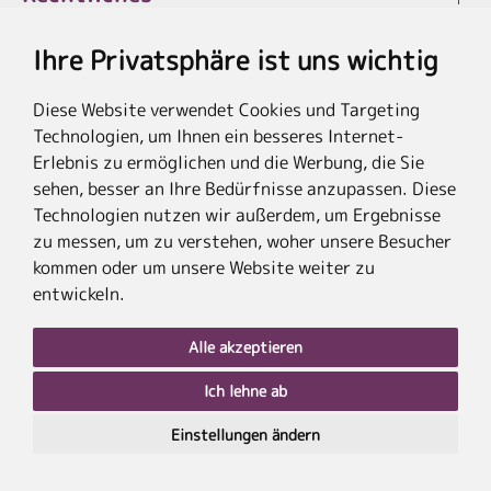
Ihre Privatsphäre ist uns wichtig
Diese Website verwendet Cookies und Targeting
* Die Ersparnis bezieht sich auf die aktuellen Listenpreise der Hotels, bei
Technologien, um Ihnen ein besseres Internet-
Paketangeboten auf die Summe der Preise der Einzelleistungen.
**Streichpreise beziehen sich auf die ursprünglichen Preise des Reiseveranstalters.
Erlebnis zu ermöglichen und die Werbung, die Sie
sehen, besser an Ihre Bedürfnisse anzupassen. Diese
Technologien nutzen wir außerdem, um Ergebnisse
zu messen, um zu verstehen, woher unsere Besucher
kommen oder um unsere Website weiter zu
entwickeln.
Alle akzeptieren
Ich lehne ab
nach
oben
Einstellungen ändern
PLZ