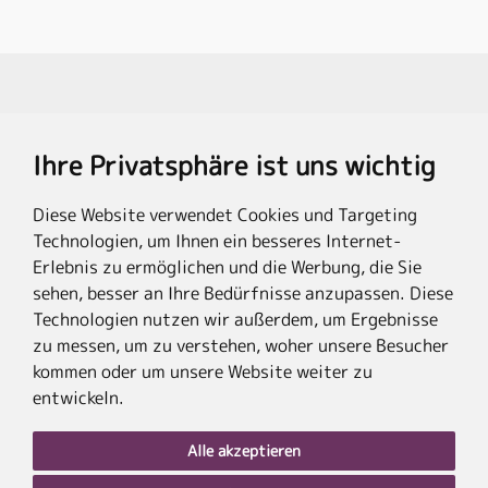
Travel Partner
Ihre Privatsphäre ist uns wichtig
Rechtliches
Diese Website verwendet Cookies und Targeting
Technologien, um Ihnen ein besseres Internet-
Erlebnis zu ermöglichen und die Werbung, die Sie
sehen, besser an Ihre Bedürfnisse anzupassen. Diese
Technologien nutzen wir außerdem, um Ergebnisse
* Die Ersparnis bezieht sich auf die aktuellen Listenpreise der Hotels, bei
zu messen, um zu verstehen, woher unsere Besucher
Paketangeboten auf die Summe der Preise der Einzelleistungen.
**Streichpreise beziehen sich auf die ursprünglichen Preise des Reiseveranstalters.
kommen oder um unsere Website weiter zu
entwickeln.
Alle akzeptieren