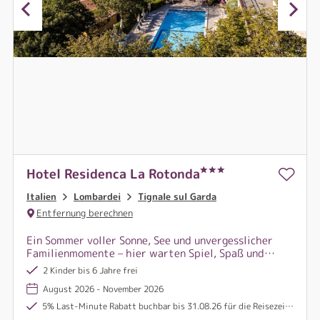
Hotel Residenca La Rotonda
Italien
Lombardei
Tignale sul Garda
Entfernung berechnen
Ein Sommer voller Sonne, See und unvergesslicher
Familienmomente – hier warten Spiel, Spaß und
Erholung hoch über dem glitzernden Gardasee auf
2 Kinder bis 6 Jahre frei
Groß und Klein.
August 2026 - November 2026
5% Last-Minute Rabatt buchbar bis 31.08.26 für die Reisezeiträume 07.07.-31.08.26 und 27.09.-31.10.26