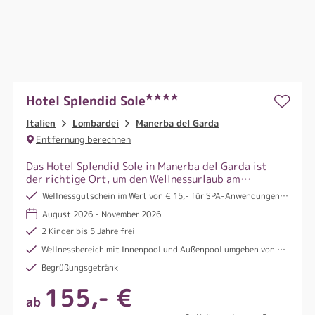
Hotel Splendid Sole
Italien
Lombardei
Manerba del Garda
Entfernung berechnen
Das Hotel Splendid Sole in Manerba del Garda ist
der richtige Ort, um den Wellnessurlaub am
Gardasee zu verbringen. Es ist die perfekte
Wellnessgutschein im Wert von € 15,- für SPA-Anwendungen pro Vollzahler
Verbindung zwischen der Schönheit der Natur und
August 2026 - November 2026
dem unverzichtbaren Vergnügen, sich selbst zu
verwöhnen.
2 Kinder bis 5 Jahre frei
Wellnessbereich mit Innenpool und Außenpool umgeben von Liegen und Sonnenschirmen
Begrüßungsgetränk
155,- €
ab