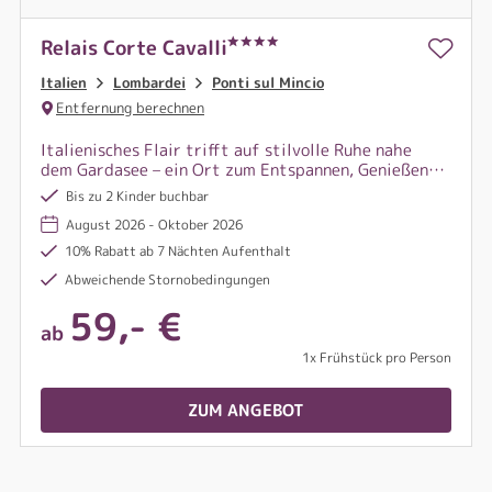
Relais Corte Cavalli
Italien
Lombardei
Ponti sul Mincio
Entfernung berechnen
Italienisches Flair trifft auf stilvolle Ruhe nahe
dem Gardasee – ein Ort zum Entspannen, Genießen
und Verweilen, eingebettet in eine malerische
Bis zu 2 Kinder buchbar
Landschaft voller Charme und Geschichte.
August 2026 - Oktober 2026
10% Rabatt ab 7 Nächten Aufenthalt
Abweichende Stornobedingungen
59,- €
ab
1x Frühstück pro Person
ZUM ANGEBOT