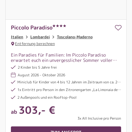
Piccolo Paradiso
Italien
Lombardei
Toscolano-Maderno
Entfernung berechnen
Ein Paradies für Familien: Im Piccolo Paradiso
erwartet euch ein unvergesslicher Sommer voller
Lachen, Baden im Gardasee, Kinderfreude und
2 Kinder bis 5 Jahre frei
italienischer Herzlichkeit – einfach magisch!
August 2026 - Oktober 2026
Miniclub für Kinder von 4 bis 12 Jahren im Zeitraum von ca. 24.05.26 bis 04.09.26
1x Eintritt pro Person in den Zitronengarten „La Limonaia del Castel“ in Limone inklusive (ab 7 Nächten Aufenthalt)
2 Außenpools und ein Rooftop-Pool
303,- €
ab
3x All Inclusive pro Person