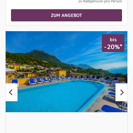
2x Halbpension pro Person
ZUM ANGEBOT
bis
*
-20%