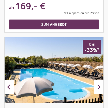
169,- €
ab
3x Halbpension pro Person
ZUM ANGEBOT
bis
*
-33%