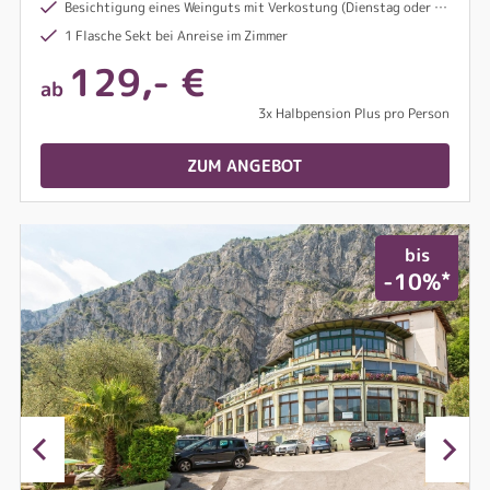
Besichtigung eines Weinguts mit Verkostung (Dienstag oder Freitag nachmittags)
1 Flasche Sekt bei Anreise im Zimmer
129,- €
ab
3x Halbpension Plus pro Person
ZUM ANGEBOT
bis
*
-10%