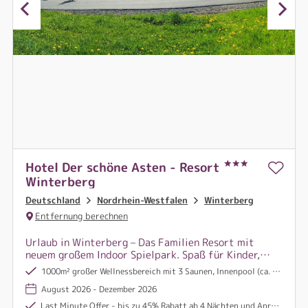
Hotel Der schöne Asten - Resort
Winterberg
Deutschland
Nordrhein-Westfalen
Winterberg
Entfernung berechnen
Urlaub in Winterberg – Das Familien Resort mit
neuem großem Indoor Spielpark. Spaß für Kinder,
Entspannung für Eltern: Pool, Sauna & Aktivitäten
1000m² großer Wellnessbereich mit 3 Saunen, Innenpool (ca. 290 m²) , Dampfbad und Whirlpool
direkt im Herzen des Sauerlands
August 2026 - Dezember 2026
Last Minute Offer - bis zu 45% Rabatt ab 4 Nächten und Anreise Sonntag (Details siehe Konditionen) buchbar vom 01.08.26 -14.09.26