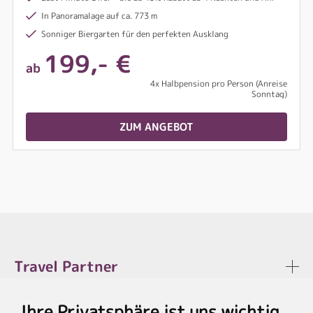
In Panoramalage auf ca. 773 m
Sonniger Biergarten für den perfekten Ausklang
199,- €
ab
4x Halbpension pro Person (Anreise
Sonntag)
ZUM ANGEBOT
Travel Partner
Ihre Privatsphäre ist uns wichtig
Rechtliches