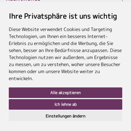
Ihre Privatsphäre ist uns wichtig
Diese Website verwendet Cookies und Targeting
* Die Ersparnis bezieht sich auf die aktuellen Listenpreise der Hotels, bei
Technologien, um Ihnen ein besseres Internet-
Paketangeboten auf die Summe der Preise der Einzelleistungen.
**Streichpreise beziehen sich auf die ursprünglichen Preise des Reiseveranstalters.
Erlebnis zu ermöglichen und die Werbung, die Sie
sehen, besser an Ihre Bedürfnisse anzupassen. Diese
Technologien nutzen wir außerdem, um Ergebnisse
zu messen, um zu verstehen, woher unsere Besucher
kommen oder um unsere Website weiter zu
entwickeln.
Alle akzeptieren
Ich lehne ab
nach
oben
Einstellungen ändern
PLZ