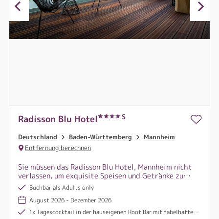
S
Radisson Blu Hotel
Deutschland
Baden-Württemberg
Mannheim
Entfernung berechnen
Sie müssen das Radisson Blu Hotel, Mannheim nicht
verlassen, um exquisite Speisen und Getränke zu
genießen: Sie finden sie direkt vor Ort - mit einem
Buchbar als Adults only
herrlichen Blick über die Stadt.
August 2026 - Dezember 2026
1x Tagescocktail in der hauseigenen Roof Bar mit fabelhaftem Blick über die pulsierende Innenstadt Mannheims