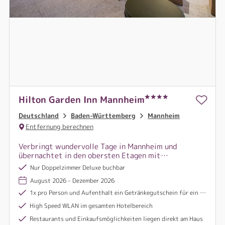
Hilton Garden Inn Mannheim
Deutschland
Baden-Württemberg
Mannheim
Entfernung berechnen
Verbringt wundervolle Tage in Mannheim und
übernachtet in den obersten Etagen mit
traumhaftem Ausblick. Im Restaurant Mister
Nur Doppelzimmer Deluxe buchbar
Postman Bar & Grill erwarten Sie klassische
August 2026 - Dezember 2026
Lieblingsgerichte und -drinks.
1x pro Person und Aufenthalt ein Getränkegutschein für ein Getränk (Bier, Wein oder Softgetränk) in der stylischen Bar "Mr. Postman"
High Speed WLAN im gesamten Hotelbereich
Restaurants und Einkaufsmöglichkeiten liegen direkt am Haus