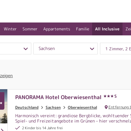
Winter
Sommer
Appartements
Familie
All Inclusive
Ze
Sachsen
1 Zimmer, 2 
 zeigen
S
PANORAMA Hotel Oberwiesenthal
*
Entfernung 
Deutschland
Sachsen
Oberwiesenthal
Harmonisch vereint: grandiose Bergblicke, wohltuender
Spiel- und Freizeitangebote im Grünen – hier verschmel
2 Kinder bis 14 Jahre frei