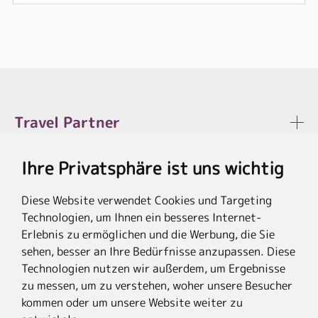
Travel Partner
Ihre Privatsphäre ist uns wichtig
Rechtliches
Diese Website verwendet Cookies und Targeting
Technologien, um Ihnen ein besseres Internet-
Erlebnis zu ermöglichen und die Werbung, die Sie
sehen, besser an Ihre Bedürfnisse anzupassen. Diese
* Die Ersparnis bezieht sich auf die aktuellen Listenpreise der Hotels, bei
Paketangeboten auf die Summe der Preise der Einzelleistungen.
Technologien nutzen wir außerdem, um Ergebnisse
**Streichpreise beziehen sich auf die ursprünglichen Preise des Reiseveranstalters.
zu messen, um zu verstehen, woher unsere Besucher
kommen oder um unsere Website weiter zu