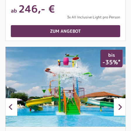
246,- €
ab
3x All Inclusive Light pro Person
ZUM ANGEBOT
bis
*
-35%