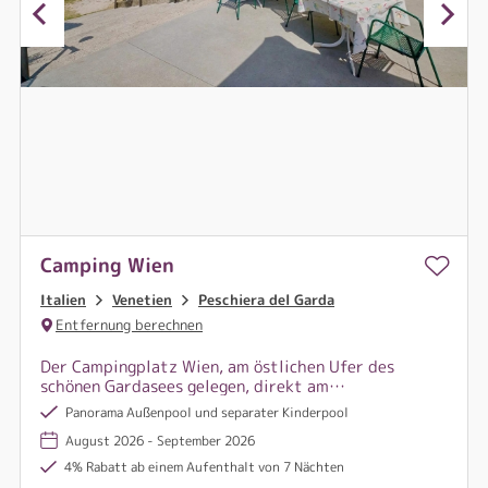
Camping Wien
Italien
Venetien
Peschiera del Garda
Entfernung berechnen
Der Campingplatz Wien, am östlichen Ufer des
schönen Gardasees gelegen, direkt am
eindrucksvollen Hafen, befindet sich nur 3 km vom
Panorama Außenpool und separater Kinderpool
Zentrum des Örtchens Peschiera del Garda
August 2026 - September 2026
entfernt.
4% Rabatt ab einem Aufenthalt von 7 Nächten