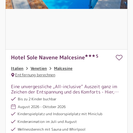
S
Hotel Sole Navene Malcesine
Italien
Venetien
Malcesine
Entfernung berechnen
Eine unvergessliche „All-inclusive“ Auszeit ganz im
Zeichen der Entspannung und des Komforts - Hier,
am Fuße des Monte Baldo, ist der perfekte
Bis zu 2 Kinder buchbar
Ausgangspunkt für Entdeckungsreisen an den
August 2026 - Oktober 2026
zauberhaften Ufern des Gardasees.
Kinderspielplatz und Indoorspielplatz mit Miniclub
Kinderanimation im Juli und August
Wellnessbereich mit Sauna und Whirlpool