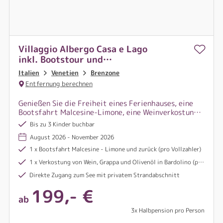
Villaggio Albergo Casa e Lago
inkl. Bootstour und
Weinverkostung
Italien
Venetien
Brenzone
Entfernung berechnen
Genießen Sie die Freiheit eines Ferienhauses, eine
Bootsfahrt Malcesine-Limone, eine Weinverkostung
in Bardolino. Bettwäsche, Handtücher und
Bis zu 3 Kinder buchbar
Endreinigung inklusive
August 2026 - November 2026
1 x Bootsfahrt Malcesine - Limone und zurück (pro Vollzahler)
1 x Verkostung von Wein, Grappa und Olivenöl in Bardolino (pro Vollzahler, ca. 26 km entfernt)
Direkte Zugang zum See mit privatem Strandabschnitt
199,- €
ab
3x Halbpension pro Person