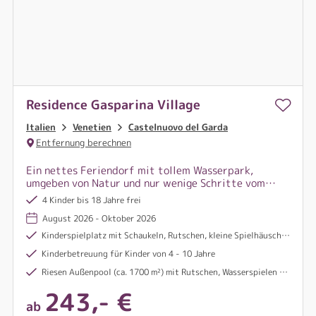
Residence Gasparina Village
Italien
Venetien
Castelnuovo del Garda
Entfernung berechnen
Ein nettes Feriendorf mit tollem Wasserpark,
umgeben von Natur und nur wenige Schritte vom
Gardasee entfernt, ideal für Familien mit Kindern.
4 Kinder bis 18 Jahre frei
August 2026 - Oktober 2026
Kinderspielplatz mit Schaukeln, Rutschen, kleine Spielhäuschen, Wippen, Kletterparcour uvm
Kinderbetreuung für Kinder von 4 - 10 Jahre
Riesen Außenpool (ca. 1700 m²) mit Rutschen, Wasserspielen uvm.
243,- €
ab