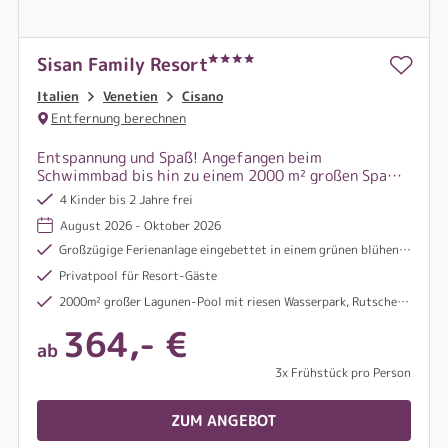
Sisan Family Resort
Italien
Venetien
Cisano
Entfernung berechnen
Entspannung und Spaß! Angefangen beim
Schwimmbad bis hin zu einem 2000 m² großen Spaß -
Wasserpark mit Wasserspielen und all das mitten in
4 Kinder bis 2 Jahre frei
der herrlichen Natur der Berge und Alpen.
August 2026 - Oktober 2026
Großzügige Ferienanlage eingebettet in einem grünen blühenden Garten
Privatpool für Resort-Gäste
2000m² großer Lagunen-Pool mit riesen Wasserpark, Rutschen und Wasserspiele mit direkt angrenzender Liegewiese
364,- €
ab
3x Frühstück pro Person
ZUM ANGEBOT