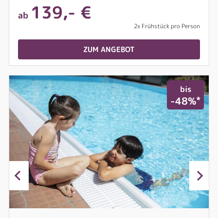
139,- €
ab
2x Frühstück pro Person
ZUM ANGEBOT
bis
*
-48%