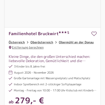
S
Familienhotel Bruckwirt
Österreich
Oberösterreich
Obermühl an der Donau
Entfernung berechnen
Kleine Dinge, die den großen Unterschied machen:
liebevolle Dekoration, Gemütlichkeit und die
persönliche Betreuung durch Familie Steininger von
3 Kinder bis 8 Jahre frei
der Ankunft bis zur Abreise.
August 2026 - November 2026
Große Gartenanlage mit Wasserspielplatz und Matschplatz
Indoor Spielbereich mit 2-stöckiger Softplayanlage
Montag - Freitag von 10:00 - 17:00 Uhr Kidsclub mit Kinderbetreuung für Kinder ab 3 Jahren
279,- €
ab