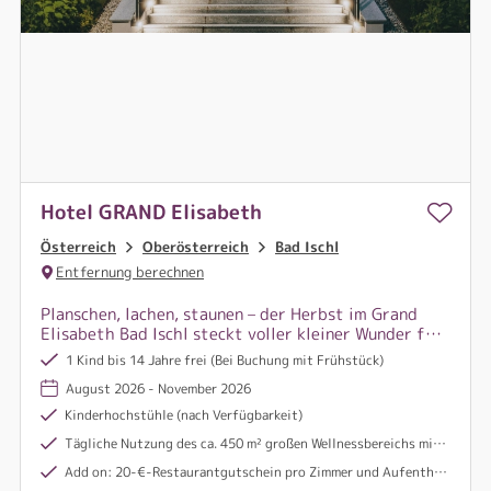
Hotel GRAND Elisabeth
Österreich
Oberösterreich
Bad Ischl
Entfernung berechnen
Planschen, lachen, staunen – der Herbst im Grand
Elisabeth Bad Ischl steckt voller kleiner Wunder für
Groß & Klein. Familienzeit, wie sie schöner nicht
1 Kind bis 14 Jahre frei (Bei Buchung mit Frühstück)
sein könnte!
August 2026 - November 2026
Kinderhochstühle (nach Verfügbarkeit)
Tägliche Nutzung des ca. 450 m² großen Wellnessbereichs mit 2 Saunen und Innenpool
Add on: 20-€-Restaurantgutschein pro Zimmer und Aufenthalt bei Buchung mit Frühstück