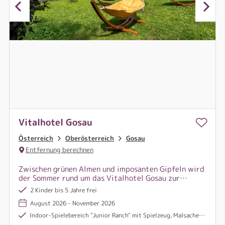
Vitalhotel Gosau
Österreich
Oberösterreich
Gosau
Entfernung berechnen
Zwischen grünen Almen und imposanten Gipfeln wird
der Sommer rund um das Vitalhotel Gosau zur
wohltuenden Auszeit – eingebettet in die Natur des
2 Kinder bis 5 Jahre frei
Dachstein.
August 2026 - November 2026
Indoor-Spielebereich "Junior Ranch" mit Spielzeug, Malsachen, Trampolin und vielem mehr