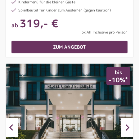
Kindermenü für die kleinen Gäste
Spielbeutel für Kinder zum Ausleihen (gegen Kaution)
319,- €
ab
3x All Inclusive pro Person
ZUM ANGEBOT
bis
*
-10%