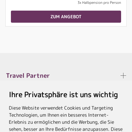
3x Halbpension pro Person
ZUM ANGEBOT
Travel Partner
Ihre Privatsphäre ist uns wichtig
Rechtliches
Diese Website verwendet Cookies und Targeting
Technologien, um Ihnen ein besseres Internet-
Erlebnis zu ermöglichen und die Werbung, die Sie
sehen, besser an Ihre Bedürfnisse anzupassen. Diese
* Die Ersparnis bezieht sich auf die aktuellen Listenpreise der Hotels, bei
Paketangeboten auf die Summe der Preise der Einzelleistungen.