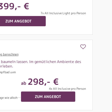
399,- €
7x All Inclusive Light pro Person
ZUM ANGEBOT
g berechnen
e baumeln lassen. Im gemütlichen Ambiente des
erleben.
ampfbad uvm
298,- €
ab
4x All Inclusive pro Person
ZUM ANGEBOT
ke, Bier und Wein