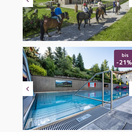
bis
-21%