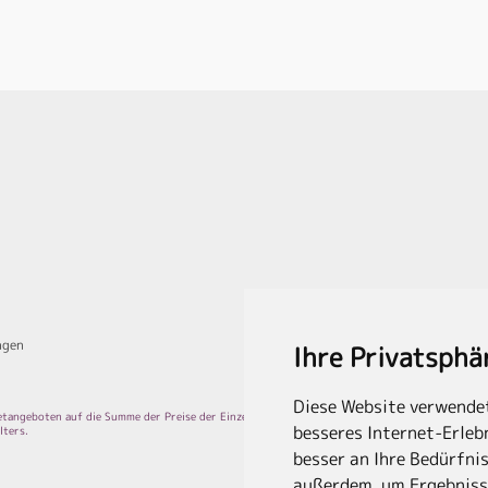
ngen
Ihre Privatsphä
Diese Website verwendet
aketangeboten auf die Summe der Preise der Einzelleistungen.
besseres Internet-Erlebn
lters.
besser an Ihre Bedürfni
außerdem, um Ergebniss