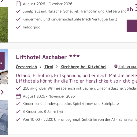
August 2026 - Oktober 2026
ab
Spielplatz mit Rutsche, Schaukel, Trampolin und Kletterwand
Kindermenü und Kinderhochstühle (nach Verfügbarkeit)
Indoorpool
Lifthotel Aschaber
*
Entfernun
Österreich
Tirol
Kirchberg bei Kitzbühel
Urlaub, Erholung, Entspannung und einfach Mal die Seel
Lifthotels könnt ihr die Tiroler Herzlichkeit so richtig 
250 m² großer Wellnessbereich mit Saunen, Erlebnisdusche, Soled
August 2026 - November 2026
Kindermenü, Kinderspielecke, Spielzimmer und Spielplatz
3 Kinder bis 8 Jahre frei
Von 10:00 - 22:00 Uhr unbegrenzt Getränke von der AI - Schankanlage wie alkoholfreie Geträn