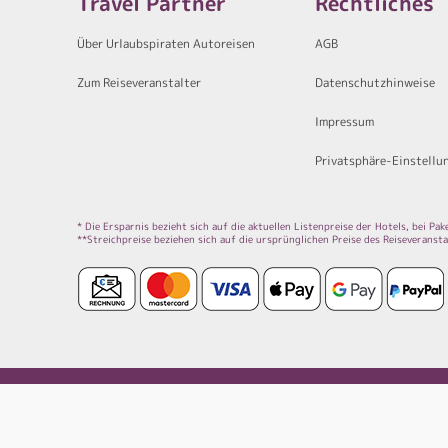
Travel Partner
Rechtliches
Über Urlaubspiraten Autoreisen
AGB
Zum Reiseveranstalter
Datenschutzhinweise
Impressum
Privatsphäre-Einstellu
* Die Ersparnis bezieht sich auf die aktuellen Listenpreise der Hotels, bei P
**Streichpreise beziehen sich auf die ursprünglichen Preise des Reiseveransta