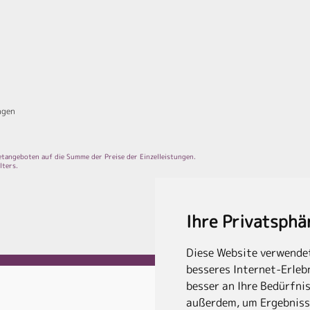
ngen
aketangeboten auf die Summe der Preise der Einzelleistungen.
lters.
Ihre Privatsphä
Diese Website verwendet
besseres Internet-Erlebn
besser an Ihre Bedürfni
außerdem, um Ergebniss