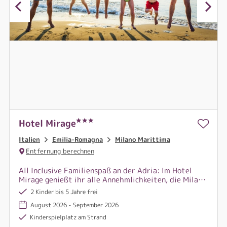
Hotel Mirage
Italien
Emilia-Romagna
Milano Marittima
Entfernung berechnen
All Inclusive Familienspaß an der Adria: Im Hotel
Mirage genießt ihr alle Annehmlichkeiten, die Milano
Marittima zu bieten hat, direkt vor der Haustür.
2 Kinder bis 5 Jahre frei
August 2026 - September 2026
Kinderspielplatz am Strand