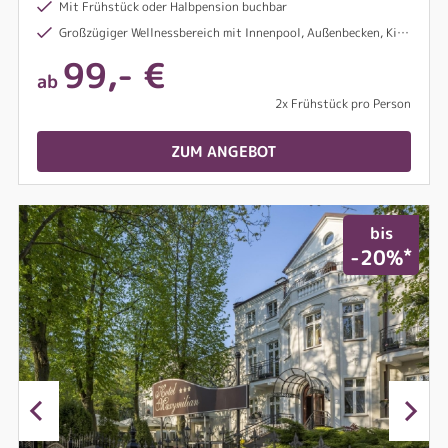
Mit Frühstück oder Halbpension buchbar
Großzügiger Wellnessbereich mit Innenpool, Außenbecken, Kinderbecken, Whirlpool, Saunen uvm.
99,- €
ab
2x Frühstück pro Person
ZUM ANGEBOT
bis
*
-20%