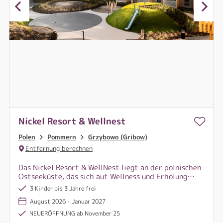
Nickel Resort & Wellnest
Polen
Pommern
Grzybowo (Gribow)
Entfernung berechnen
Das Nickel Resort & WellNest liegt an der polnischen
Ostseeküste, das sich auf Wellness und Erholung
spezialisiert hat. Es liegt in der Nähe eines
3 Kinder bis 3 Jahre frei
Küstenwaldes und des Strandes und bietet einen
August 2026 - Januar 2027
Wellnessbereich mit Wasseranwendungen, Saunen,
Fitness uvm.
NEUERÖFFNUNG ab November 25