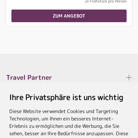
2x Frühstück pro Person
ZUM ANGEBOT
Travel Partner
Ihre Privatsphäre ist uns wichtig
Rechtliches
Diese Website verwendet Cookies und Targeting
Technologien, um Ihnen ein besseres Internet-
Erlebnis zu ermöglichen und die Werbung, die Sie
sehen, besser an Ihre Bedürfnisse anzupassen. Diese
* Die Ersparnis bezieht sich auf die aktuellen Listenpreise der Hotels, bei
Paketangeboten auf die Summe der Preise der Einzelleistungen.