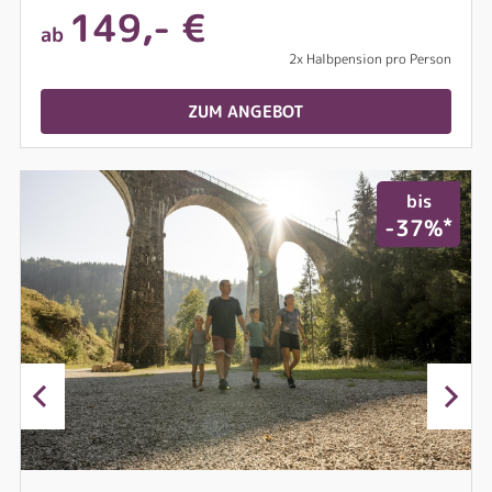
149,- €
ab
2x Halbpension pro Person
ZUM ANGEBOT
bis
*
-37%