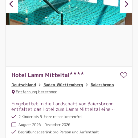
Hotel Lamm Mitteltal
Deutschland
Baden-Württemberg
Baiersbronn
Entfernung berechnen
Eingebettet in die Landschaft von Baiersbronn
entfaltet das Hotel zum Lamm Mitteltal eine
wohltuende Mischung aus Stille, Genuss und
2 Kinder bis 5 Jahre reisen kostenfrei
herzlicher Bodenständigkeit.
August 2026 - Dezember 2026
Begrüßungsgetränk pro Person und Aufenthalt