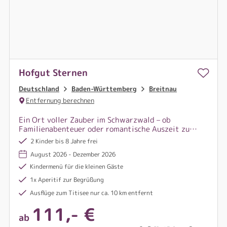
Hofgut Sternen
Deutschland
Baden-Württemberg
Breitnau
Entfernung berechnen
Ein Ort voller Zauber im Schwarzwald – ob
Familienabenteuer oder romantische Auszeit zu
zweit: Hier beginnt eure besondere Zeit inmitten
2 Kinder bis 8 Jahre frei
von Natur, Genuss und unvergesslichen Momenten.
August 2026 - Dezember 2026
Kindermenü für die kleinen Gäste
1x Aperitif zur Begrüßung
Ausflüge zum Titisee nur ca. 10 km entfernt
111,- €
ab