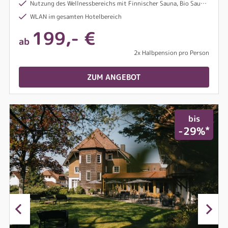
Nutzung des Wellnessbereichs mit Finnischer Sauna, Bio Sauna, Dampfbad & Innenpool
WLAN im gesamten Hotelbereich
199,- €
ab
2x Halbpension pro Person
ZUM ANGEBOT
bis
*
-29%