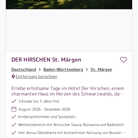
DER HIRSCHEN St. Märgen
Deutschland
Baden-Württemberg
St. Märgen
Entfernung berechnen
Erlebe erholsame Tage im Hotel Der Hirschen, einem
charmanten Haus im Herzen des Schwarzwalds, das
dich mit herzlicher Gastfreundschaft, Komfort und
2 Kinder bis 5 Jahre frei
naturnaher Lage begeistert.
August 2026 - Dezember 2026
Kinderspielzimmer und Spielplatz
Wellnessbereich mit finnischer Sauna, Biosauna und Badeteich
Inkl. Konus Gästekarte mit kostenfreier Nutzung von Bussen und Bahn in der Region Schwarzwald, sowie freier oder vergünstigter Eintritt bei zahlreichen Freizeit- und Kultureinrichtungen