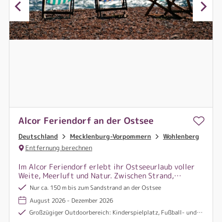
Alcor Feriendorf an der Ostsee
Deutschland
Mecklenburg-Vorpommern
Wohlenberg
Entfernung berechnen
Im Alcor Feriendorf erlebt ihr Ostseeurlaub voller
Weite, Meerluft und Natur. Zwischen Strand,
Kiefernwald, Spielplätzen und Radwegen wartet
Nur ca. 150 m bis zum Sandstrand an der Ostsee
euer Platz zum Entdecken, Entspannen und
August 2026 - Dezember 2026
Wohlfühlen.
Großzügiger Outdoorbereich: Kinderspielplatz, Fußball- und Volleyballplatz sowie eine Rennfahrwiese (Autoscooter gegen Gebühr)