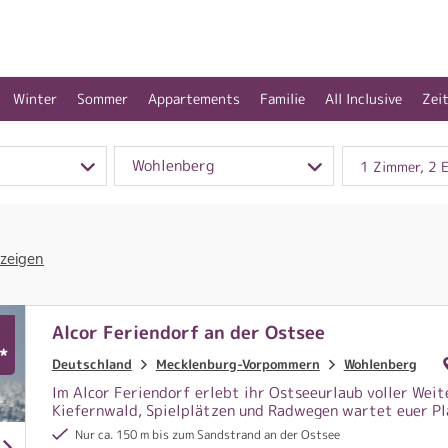
Winter
Sommer
Appartements
Familie
All Inclusive
Zei
Wohlenberg
1 Zimmer, 2 
 zeigen
Alcor Feriendorf an der Ostsee
*
Deutschland
Mecklenburg-Vorpommern
Wohlenberg
Im Alcor Feriendorf erlebt ihr Ostseeurlaub voller Weit
Kiefernwald, Spielplätzen und Radwegen wartet euer Pl
Nur ca. 150 m bis zum Sandstrand an der Ostsee