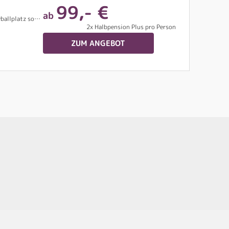
99,- €
ab
ooter gegen Gebühr)
2x Halbpension Plus pro Person
ZUM ANGEBOT