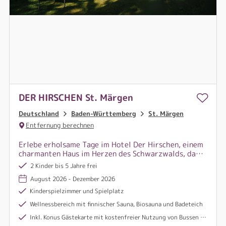
DER HIRSCHEN St. Märgen
Deutschland
Baden-Württemberg
St. Märgen
Entfernung berechnen
Erlebe erholsame Tage im Hotel Der Hirschen, einem
charmanten Haus im Herzen des Schwarzwalds, das
dich mit herzlicher Gastfreundschaft, Komfort und
2 Kinder bis 5 Jahre frei
naturnaher Lage begeistert.
August 2026 - Dezember 2026
Kinderspielzimmer und Spielplatz
Wellnessbereich mit finnischer Sauna, Biosauna und Badeteich
Inkl. Konus Gästekarte mit kostenfreier Nutzung von Bussen und Bahn in der Region Schwarzwald, sowie freier oder vergünstigter Eintritt bei zahlreichen Freizeit- und Kultureinrichtungen