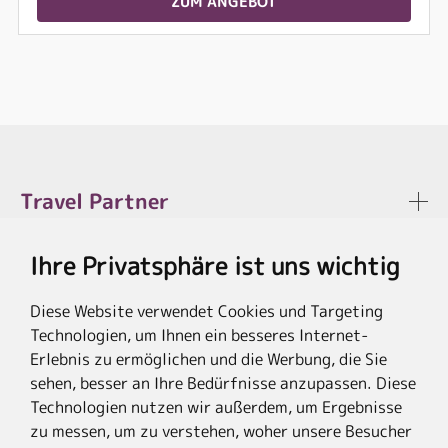
ZUM ANGEBOT
Travel Partner
Ihre Privatsphäre ist uns wichtig
Rechtliches
Diese Website verwendet Cookies und Targeting
Technologien, um Ihnen ein besseres Internet-
Erlebnis zu ermöglichen und die Werbung, die Sie
sehen, besser an Ihre Bedürfnisse anzupassen. Diese
* Die Ersparnis bezieht sich auf die aktuellen Listenpreise der Hotels, bei
Paketangeboten auf die Summe der Preise der Einzelleistungen.
Technologien nutzen wir außerdem, um Ergebnisse
**Streichpreise beziehen sich auf die ursprünglichen Preise des Reiseveranstalters.
zu messen, um zu verstehen, woher unsere Besucher