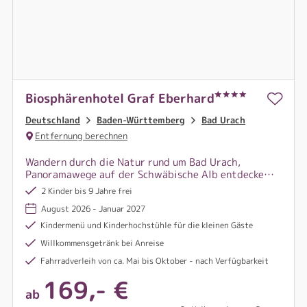
Biosphärenhotel Graf Eberhard
Deutschland
Baden-Württemberg
Bad Urach
Entfernung berechnen
Wandern durch die Natur rund um Bad Urach,
Panoramawege auf der Schwäbische Alb entdecken –
und anschließend eintauchen in die wohltuende
2 Kinder bis 9 Jahre frei
Wärme der AlbThermen Bad Urach.
August 2026 - Januar 2027
Kindermenü und Kinderhochstühle für die kleinen Gäste
Willkommensgetränk bei Anreise
Fahrradverleih von ca. Mai bis Oktober - nach Verfügbarkeit
169,- €
ab