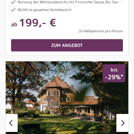
Nutzung des Wellnessbereichs mit Finnischer Sauna, Bio Sauna, Dampfbad & Innenpool
WLAN im gesamten Hotelbereich
199,- €
ab
2x Halbpension pro Person
ZUM ANGEBOT
bis
*
-29%