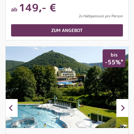
149,- €
ab
2x Halbpension pro Person
ZUM ANGEBOT
bis
*
-55%