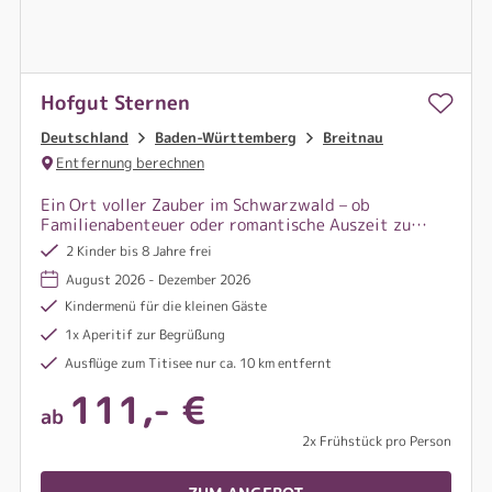
Hofgut Sternen
Deutschland
Baden-Württemberg
Breitnau
Entfernung berechnen
Ein Ort voller Zauber im Schwarzwald – ob
Familienabenteuer oder romantische Auszeit zu
zweit: Hier beginnt eure besondere Zeit inmitten
2 Kinder bis 8 Jahre frei
von Natur, Genuss und unvergesslichen Momenten.
August 2026 - Dezember 2026
Kindermenü für die kleinen Gäste
1x Aperitif zur Begrüßung
Ausflüge zum Titisee nur ca. 10 km entfernt
111,- €
ab
2x Frühstück pro Person