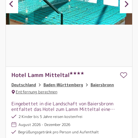
Hotel Lamm Mitteltal
Deutschland
Baden-Württemberg
Baiersbronn
Entfernung berechnen
Eingebettet in die Landschaft von Baiersbronn
entfaltet das Hotel zum Lamm Mitteltal eine
wohltuende Mischung aus Stille, Genuss und
2 Kinder bis 5 Jahre reisen kostenfrei
herzlicher Bodenständigkeit.
August 2026 - Dezember 2026
Begrüßungsgetränk pro Person und Aufenthalt