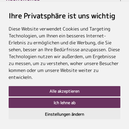
Ihre Privatsphäre ist uns wichtig
Diese Website verwendet Cookies und Targeting
* Die Ersparnis bezieht sich auf die aktuellen Listenpreise der Hotels, bei
Technologien, um Ihnen ein besseres Internet-
Paketangeboten auf die Summe der Preise der Einzelleistungen.
**Streichpreise beziehen sich auf die ursprünglichen Preise des Reiseveranstalters.
Erlebnis zu ermöglichen und die Werbung, die Sie
sehen, besser an Ihre Bedürfnisse anzupassen. Diese
Technologien nutzen wir außerdem, um Ergebnisse
zu messen, um zu verstehen, woher unsere Besucher
kommen oder um unsere Website weiter zu
entwickeln.
Alle akzeptieren
Ich lehne ab
nach
oben
Einstellungen ändern
PLZ