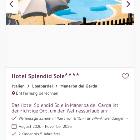
Hotel Splendid Sole
Italien
Lombardei
Manerba del Garda
Entfernung berechnen
Das Hotel Splendid Sole in Manerba del Garda ist
der richtige Ort, um den Wellnessurlaub am
Gardasee zu verbringen. Es ist die perfekte
Wellnessgutschein im Wert von € 15,- für SPA-Anwendungen pro Vollzahler
Verbindung zwischen der Schönheit der Natur und
August 2026 - November 2026
dem unverzichtbaren Vergnügen, sich selbst zu
verwöhnen.
2 Kinder bis 5 Jahre frei