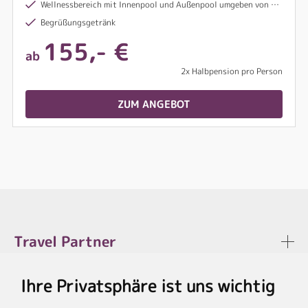
Wellnessbereich mit Innenpool und Außenpool umgeben von Liegen und Sonnenschirmen
Begrüßungsgetränk
155,- €
ab
2x Halbpension pro Person
ZUM ANGEBOT
Travel Partner
Ihre Privatsphäre ist uns wichtig
Rechtliches