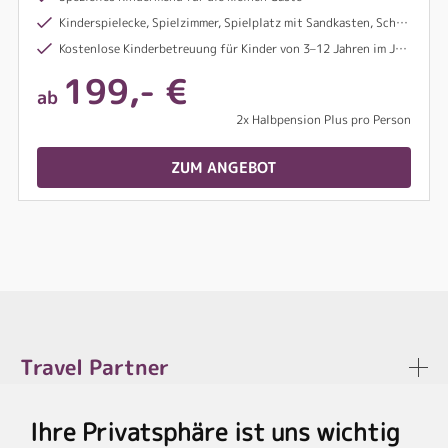
Kinderspielecke, Spielzimmer, Spielplatz mit Sandkasten, Schaukel und Rutsche
Kostenlose Kinderbetreuung für Kinder von 3–12 Jahren im Juli und August – 5x pro Woche (außer montags) jeweils 4-6 Stunden am Nachmittag, betreut durch das Hotelpersonal
199,- €
ab
2x Halbpension Plus pro Person
ZUM ANGEBOT
Travel Partner
Ihre Privatsphäre ist uns wichtig
Rechtliches