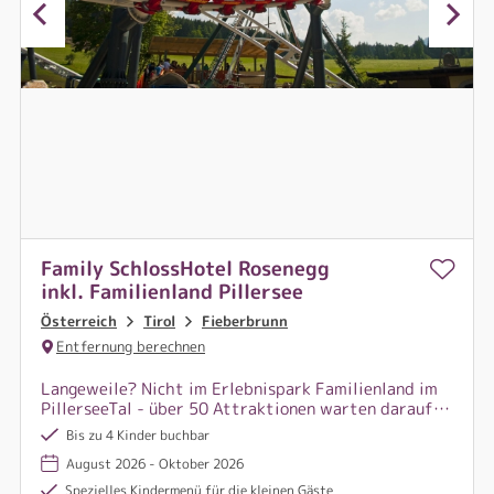
Family SchlossHotel Rosenegg
inkl. Familienland Pillersee
Österreich
Tirol
Fieberbrunn
Entfernung berechnen
Langeweile? Nicht im Erlebnispark Familienland im
PillerseeTal - über 50 Attraktionen warten darauf,
von Dir und deiner Familie entdeckt zu werden.
Bis zu 4 Kinder buchbar
Spiel, Spaß & Action für die ganze Familie in St.
August 2026 - Oktober 2026
Jakob.
Spezielles Kindermenü für die kleinen Gäste