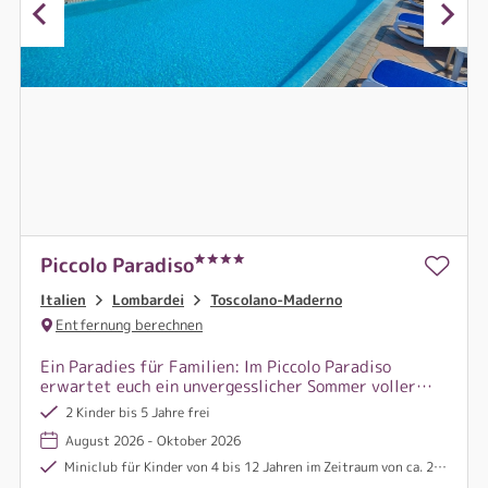
Piccolo Paradiso
Italien
Lombardei
Toscolano-Maderno
Entfernung berechnen
Ein Paradies für Familien: Im Piccolo Paradiso
erwartet euch ein unvergesslicher Sommer voller
Lachen, Baden im Gardasee, Kinderfreude und
2 Kinder bis 5 Jahre frei
italienischer Herzlichkeit – einfach magisch!
August 2026 - Oktober 2026
Miniclub für Kinder von 4 bis 12 Jahren im Zeitraum von ca. 24.05.26 bis 04.09.26