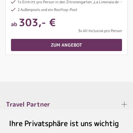
1x Eintritt pro Person in den Zitronengarten „La Limonaia del Castel“ in Limone inklusive (ab 7 Nächten Aufenthalt)
2 Außenpools und ein Rooftop-Pool
303,- €
ab
3x All Inclusive pro Person
ZUM ANGEBOT
Travel Partner
Ihre Privatsphäre ist uns wichtig
Rechtliches