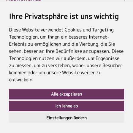
Ihre Privatsphäre ist uns wichtig
Diese Website verwendet Cookies und Targeting
* Die Ersparnis bezieht sich auf die aktuellen Listenpreise der Hotels, bei
Technologien, um Ihnen ein besseres Internet-
Paketangeboten auf die Summe der Preise der Einzelleistungen.
**Streichpreise beziehen sich auf die ursprünglichen Preise des Reiseveranstalters.
Erlebnis zu ermöglichen und die Werbung, die Sie
sehen, besser an Ihre Bedürfnisse anzupassen. Diese
Technologien nutzen wir außerdem, um Ergebnisse
zu messen, um zu verstehen, woher unsere Besucher
kommen oder um unsere Website weiter zu
entwickeln.
Alle akzeptieren
Ich lehne ab
nach
oben
Einstellungen ändern
PLZ