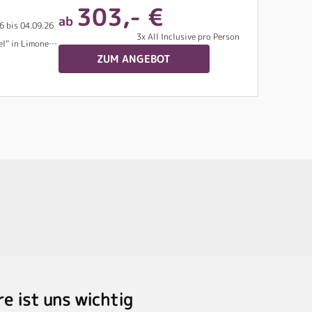
303,- €
ab
6 bis 04.09.26
3x All Inclusive pro Person
ächten Aufenthalt)
ZUM ANGEBOT
re ist uns wichtig