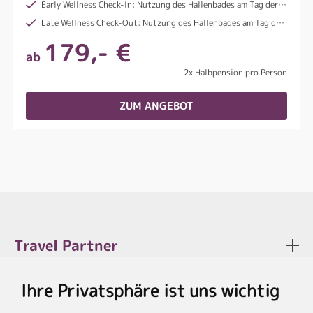
Early Wellness Check-In: Nutzung des Hallenbades am Tag der Anreise ab 10:00 Uhr
Late Wellness Check-Out: Nutzung des Hallenbades am Tag der Abreise bis 17:00 Uhr
179,- €
ab
2x Halbpension pro Person
ZUM ANGEBOT
Travel Partner
Ihre Privatsphäre ist uns wichtig
Rechtliches