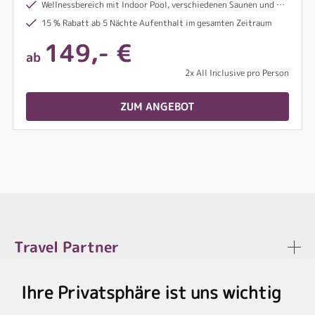
Wellnessbereich mit Indoor Pool, verschiedenen Saunen und Dampfbädern
15 % Rabatt ab 5 Nächte Aufenthalt im gesamten Zeitraum
149,- €
ab
2x All Inclusive pro Person
ZUM ANGEBOT
Travel Partner
Ihre Privatsphäre ist uns wichtig
Rechtliches