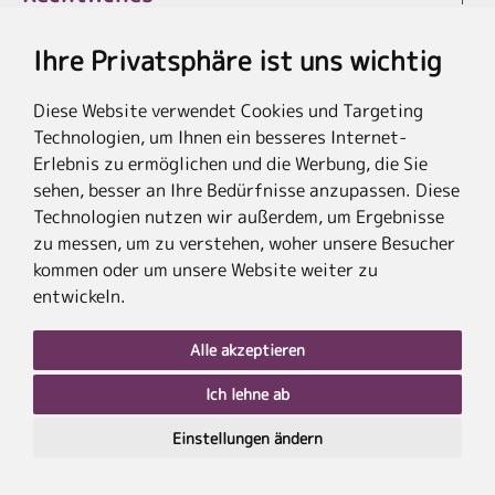
Ihre Privatsphäre ist uns wichtig
Diese Website verwendet Cookies und Targeting
* Die Ersparnis bezieht sich auf die aktuellen Listenpreise der Hotels, bei
Technologien, um Ihnen ein besseres Internet-
Paketangeboten auf die Summe der Preise der Einzelleistungen.
**Streichpreise beziehen sich auf die ursprünglichen Preise des Reiseveranstalters.
Erlebnis zu ermöglichen und die Werbung, die Sie
sehen, besser an Ihre Bedürfnisse anzupassen. Diese
Technologien nutzen wir außerdem, um Ergebnisse
zu messen, um zu verstehen, woher unsere Besucher
kommen oder um unsere Website weiter zu
entwickeln.
Alle akzeptieren
Ich lehne ab
nach
oben
Einstellungen ändern
PLZ