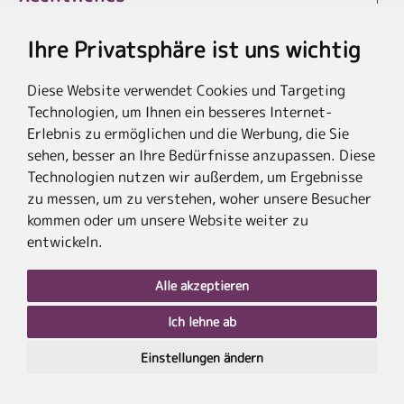
Ihre Privatsphäre ist uns wichtig
Diese Website verwendet Cookies und Targeting
* Die Ersparnis bezieht sich auf die aktuellen Listenpreise der Hotels, bei
Technologien, um Ihnen ein besseres Internet-
Paketangeboten auf die Summe der Preise der Einzelleistungen.
**Streichpreise beziehen sich auf die ursprünglichen Preise des Reiseveranstalters.
Erlebnis zu ermöglichen und die Werbung, die Sie
sehen, besser an Ihre Bedürfnisse anzupassen. Diese
Technologien nutzen wir außerdem, um Ergebnisse
zu messen, um zu verstehen, woher unsere Besucher
kommen oder um unsere Website weiter zu
entwickeln.
Alle akzeptieren
Ich lehne ab
nach
oben
Einstellungen ändern
PLZ