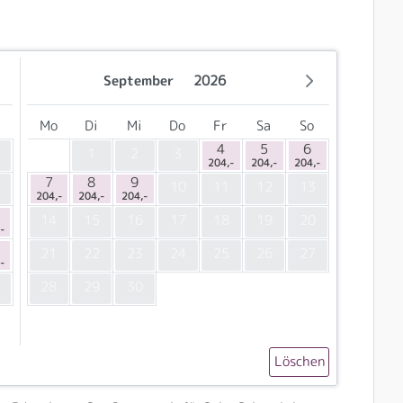
September
2026
Mo
Di
Mi
Do
Fr
Sa
So
4
5
6
1
2
3
204,-
204,-
204,-
7
8
9
10
11
12
13
204,-
204,-
204,-
14
15
16
17
18
19
20
-
21
22
23
24
25
26
27
-
28
29
30
Löschen