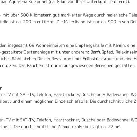
ad Aquarena Kitzbühel (ca. 8 km von Ihrer Unterkunft entfernt).
- mit über 500 Kilometern gut markierter Wege durch malerische Täle
elle ist ca. 200 m entfernt. Die Maierlbahn ist nur ca. 900 m von De
 den insgesamt 69 Wohneinheiten eine Empfangshalle mit Kamin, eine R
-gestaltete Gartenanlage mit unter anderem: Barfußpfad, Relaxinsel
liches Wohl stehen Dir ein Restaurant mit Frühstücksraum und eine 
 nutzen. Das Rauchen ist nur in ausgewiesenen Bereichen gestattet.
r
en-TV mit SAT-TV, Telefon, Haartrockner, Dusche oder Badewanne, WC 
bett und einem möglichen Einzelschlafsofa. Die durchschnittliche Z
en-TV mit SAT-TV, Telefon, Haartrockner, Dusche oder Badewanne, WC 
lbett. Die durchschnittliche Zimmergröße beträgt ca. 22 m².