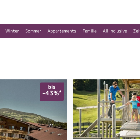
Winter
Sommer
Appartements
Familie
All Inclusive
Zei
bis
*
-43%