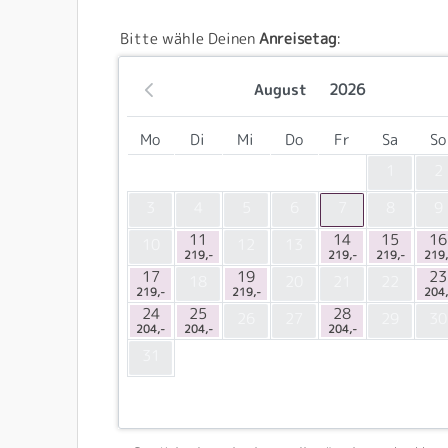
Bitte wähle Deinen
Anreisetag
:
August
2026
Mo
Di
Mi
Do
Fr
Sa
So
1
2
3
4
5
6
7
8
9
11
14
15
16
10
12
13
219,-
219,-
219,-
219,
17
19
23
18
20
21
22
219,-
219,-
204,
24
25
28
26
27
29
30
204,-
204,-
204,-
31