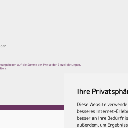
ngen
aketangeboten auf die Summe der Preise der Einzelleistungen.
lters.
Ihre Privatsphä
Diese Website verwendet
besseres Internet-Erlebn
besser an Ihre Bedürfni
außerdem, um Ergebniss