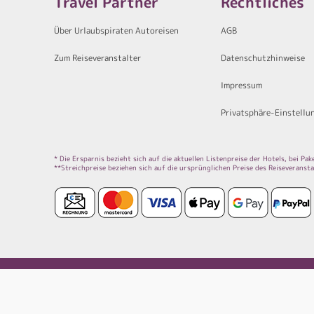
Travel Partner
Rechtliches
Über Urlaubspiraten Autoreisen
AGB
Zum Reiseveranstalter
Datenschutzhinweise
Impressum
Privatsphäre-Einstellu
* Die Ersparnis bezieht sich auf die aktuellen Listenpreise der Hotels, bei P
**Streichpreise beziehen sich auf die ursprünglichen Preise des Reiseveransta