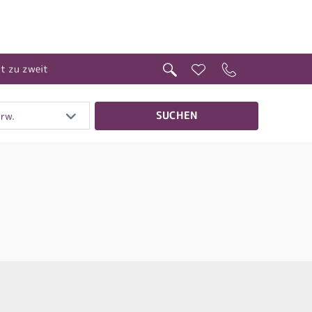
it zu zweit
SUCHEN
Erw.