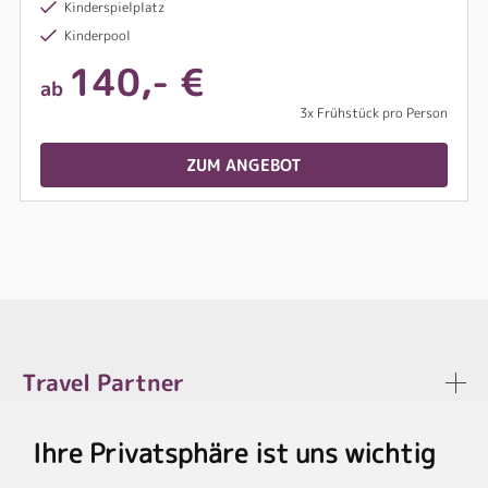
Kinderspielplatz
Kinderpool
140,- €
ab
3x Frühstück pro Person
ZUM ANGEBOT
Travel Partner
Ihre Privatsphäre ist uns wichtig
Rechtliches