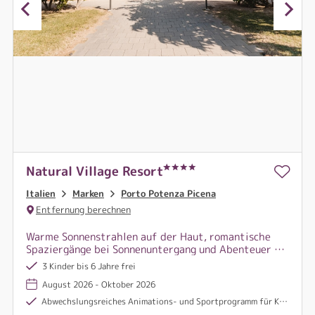
Natural Village Resort
Italien
Marken
Porto Potenza Picena
Entfernung berechnen
Warme Sonnenstrahlen auf der Haut, romantische
Spaziergänge bei Sonnenuntergang und Abenteuer im
erfrischenden Nass – Eure Auszeit im Natural
3 Kinder bis 6 Jahre frei
Village Resort!
August 2026 - Oktober 2026
Abwechslungsreiches Animations- und Sportprogramm für Kinder und Erwachsene