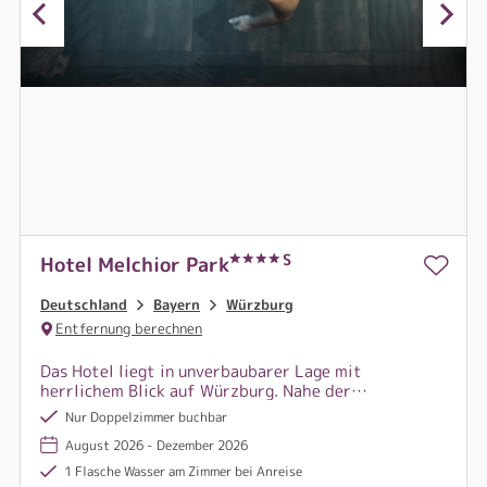
S
Hotel Melchior Park
Deutschland
Bayern
Würzburg
Entfernung berechnen
Das Hotel liegt in unverbaubarer Lage mit
herrlichem Blick auf Würzburg. Nahe der
Innenstadt, grenzt die Anlage an das ehemalige
Nur Doppelzimmer buchbar
Landesgartenschaugelände und am Campus der
August 2026 - Dezember 2026
Universität Würzburg an.
1 Flasche Wasser am Zimmer bei Anreise