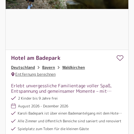
Hotel am Badepark
Deutschland
Bayern
Waldkirchen
Entfernung berechnen
Erlebt unvergessliche Familientage voller Spaß,
Entspannung und gemeinsamer Momente – mit
direktem Zugang zum Badepark und
2 Kinder bis 9 Jahre frei
Wohlfühlkomfort für Groß und Klein!
August 2026 - Dezember 2026
Karoli Badepark ist über einen Bademantelgang mit dem Hotel verbunden
Alle Zimmer und öffentlich Bereiche sind saniert und renoviert
Spielplatz zum Toben für die kleinen Gäste