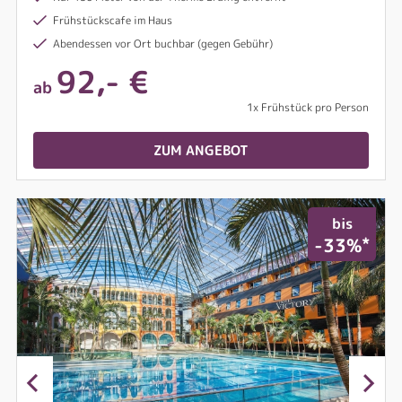
Frühstückscafe im Haus
Abendessen vor Ort buchbar (gegen Gebühr)
92,- €
ab
1x Frühstück pro Person
ZUM ANGEBOT
bis
*
-33%