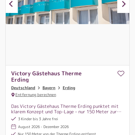
Victory Gästehaus Therme
Erding
Deutschland
Bayern
Erding
Entfernung berechnen
Das Victory Gästehaus Therme Erding punktet mit
klarem Konzept und Top-Lage – nur 150 Meter zur
größten Therme der Welt mit Palmen,
3 Kinder bis 3 Jahre frei
Thermalwasser und 365 Tagen Sommerfeeling!
August 2026 - Dezember 2026
Nur 150 Meter von der Therme Erding entfernt