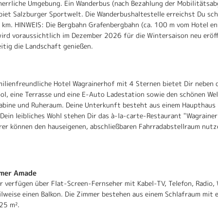
herrliche Umgebung. Ein Wanderbus (nach Bezahlung der Mobilitätsabg
et Salzburger Sportwelt. Die Wanderbushaltestelle erreichst Du sch
 2 km. HINWEIS: Die Bergbahn Grafenbergbahn (ca. 100 m vom Hotel e
ird voraussichtlich im Dezember 2026 für die Wintersaison neu eröf
itig die Landschaft genießen.
milienfreundliche Hotel Wagrainerhof mit 4 Sternen bietet Dir neben
l, eine Terrasse und eine E-Auto Ladestation sowie den schönen Well
kabine und Ruheraum. Deine Unterkunft besteht aus einem Haupthaus
in leibliches Wohl stehen Dir das à-la-carte-Restaurant "Wagrainerh
hrer können den hauseigenen, abschließbaren Fahrradabstellraum nutz
mmer Amade
 verfügen über Flat-Screen-Fernseher mit Kabel-TV, Telefon, Radio, 
ilweise einen Balkon. Die Zimmer bestehen aus einem Schlafraum mit 
25 m².