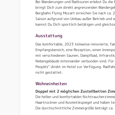
Bei Wanderungen und Radtouren erlebst Du die 
bringt Dich zum direkt angrenzenden Wandergebi
Bergbahn Flying Mozart erreichen Sie nach ca.
Saison aufgrund von Umbau außer Betrieb und w
kannst Du Dich sportlich betätigen und gleichze
Ausstattung
Das komfortable, 2023 teilweise renovierte, fa
Empfangsbereich, eine Rezeption, einen Innenpoo
mit verschiedenen Saunen, Dampfbad, Infrarot
Nebengebäude miteinander verbunden sind. Für De
People'z" direkt im Hotel zur Verfügung. Radfa
nicht gestattet.
Wohneinheiten
Doppel mit 2 möglichen Zustellbetten Zi
Die hellen und komfortablen Nichtraucherzimmer
Haartrockner und Kosmetikspiegel und haben te
Die durchschnittliche Zimmergröße beträgt ca. 