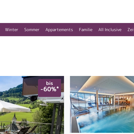
Winter
Sommer
Appartements
Familie
All Inclusive
Zei
bis
*
-60%