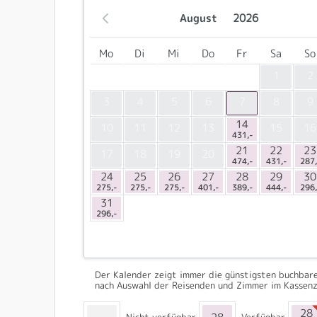
August
2026
Mo
Di
Mi
Do
Fr
Sa
So
1
2
3
4
5
6
7
8
9
14
10
11
12
13
15
16
431,-
21
22
23
17
18
19
20
474,-
431,-
287,
24
25
26
27
28
29
30
275,-
275,-
275,-
401,-
389,-
444,-
296,
31
296,-
Der Kalender zeigt immer die günstigsten buchbare
nach Auswahl der Reisenden und Zimmer im Kassenz
28